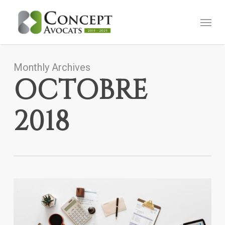
Skip
Menu
to
main
content
Monthly Archives
OCTOBRE
2018